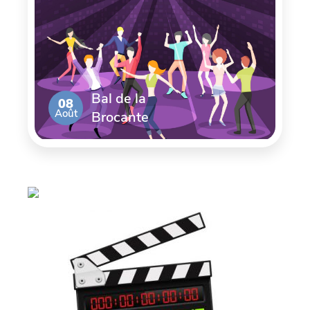
Bal de la
08
Août
Brocante