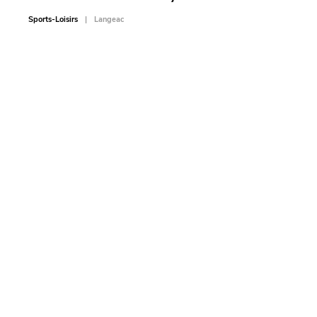
car
Sports-Loisirs
Langeac
Sports-L