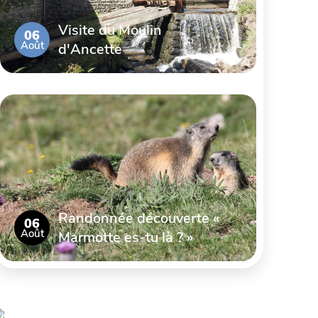
Visite du Moulin
06
Août
d'Ancette
Randonnée découverte «
06
Août
Marmotte es-tu là ? »