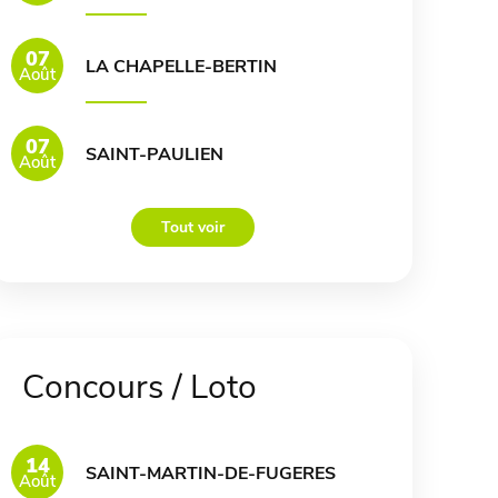
07
LA CHAPELLE-BERTIN
Août
07
SAINT-PAULIEN
Août
Tout voir
Concours / Loto
14
SAINT-MARTIN-DE-FUGERES
Août