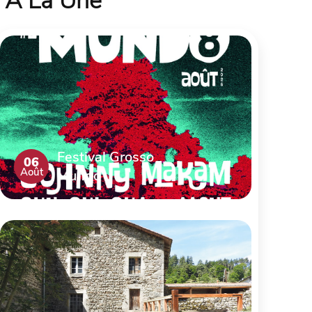
À La Une
Festival Grosso
06
Août
Mundo