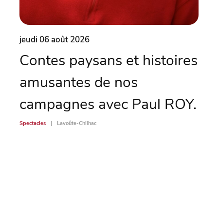
jeudi 06 août 2026
vend
Contes paysans et histoires
Sc
amusantes de nos
Spectac
campagnes avec Paul ROY.
Spectacles
Lavoûte-Chilhac