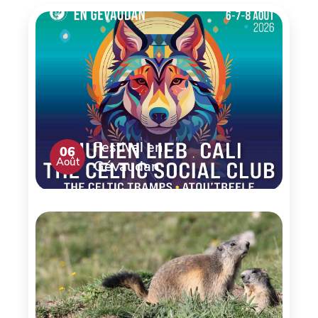
Festival en
06
Août
Gévaudan