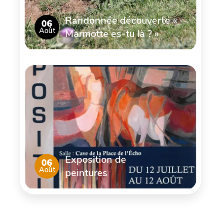
Randonnée découverte «
06
Août
Marmotte es-tu là ? »
Exposition de
06
Août
peintures