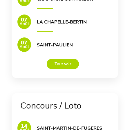
Août
07
LA CHAPELLE-BERTIN
Août
07
SAINT-PAULIEN
Août
Tout voir
Concours / Loto
14
SAINT-MARTIN-DE-FUGERES