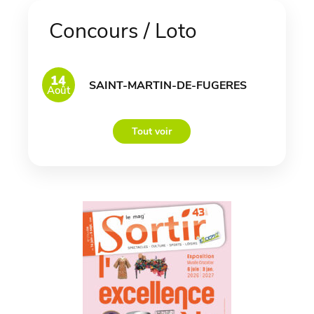
Concours / Loto
14
SAINT-MARTIN-DE-FUGERES
Août
Tout voir