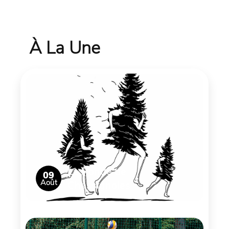
À La Une
La Ronde de
09
Août
Chassignoles