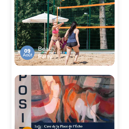
Beach
09
Août
Party