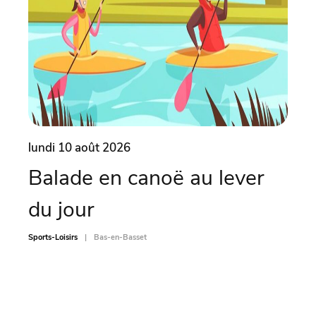
lundi 10 août 2026
lund
Balade en canoë au lever
Ate
du jour
pi
Sports-Loisirs
Bas-en-Basset
Sports-L