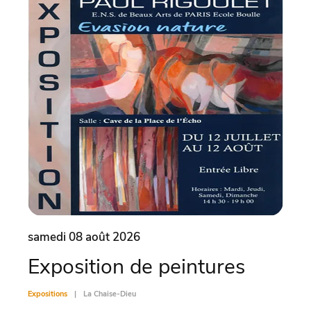
samedi 08 août 2026
dima
Exposition de peintures
Vis
Expositions
La Chaise-Dieu
Exposit