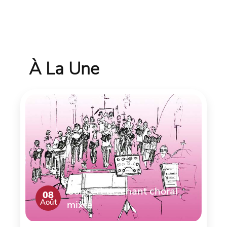
À La Une
Concert de chant choral
08
Août
mixte