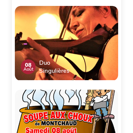
Duo
08
Août
Singulières