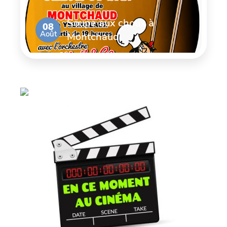
Soupe aux choux à
08
Août
Montchaud