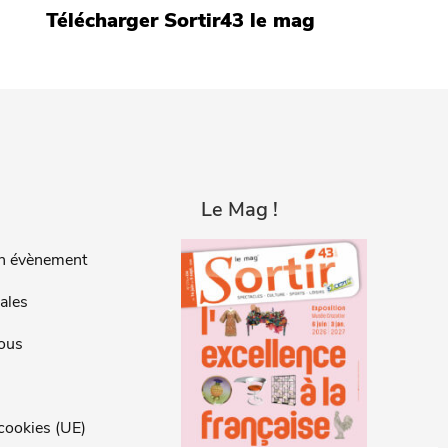
Télécharger Sortir43 le mag
Le Mag !
n évènement
ales
ous
 cookies (UE)