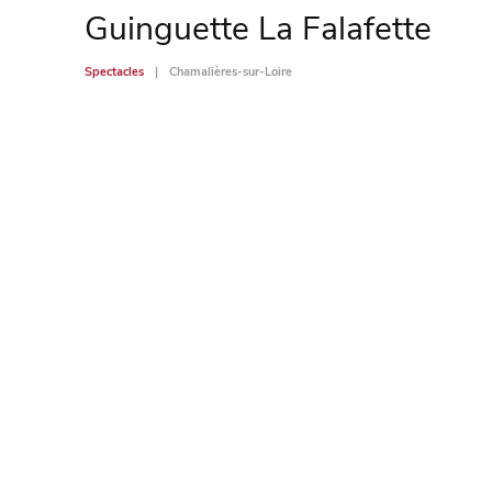
Guinguette La Falafette
Spectacles
Chamalières-sur-Loire