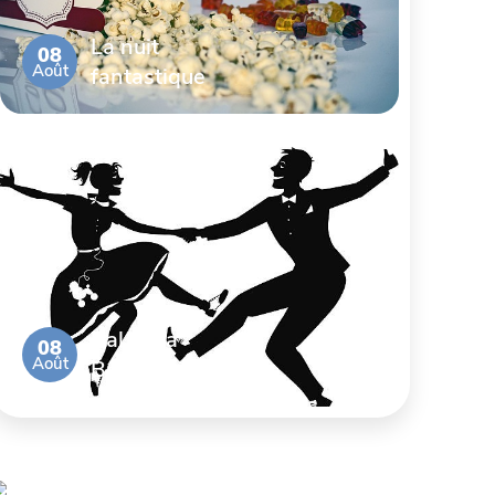
La nuit
08
Août
fantastique
Bal de la
08
Août
Brocante