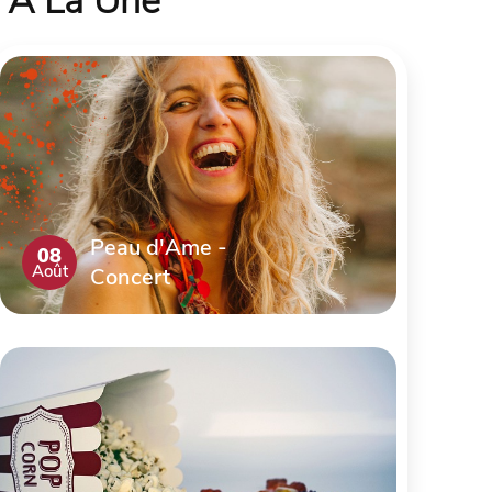
À La Une
Peau d'Ame -
08
Août
Concert