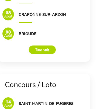
08
CRAPONNE-SUR-ARZON
Août
08
BRIOUDE
Août
Tout voir
Concours / Loto
14
SAINT-MARTIN-DE-FUGERES
Août