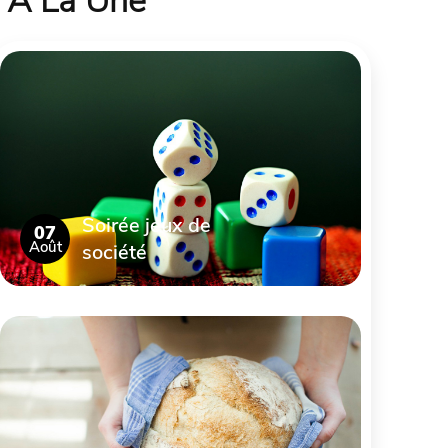
À La Une
Soirée jeux de
07
Août
société