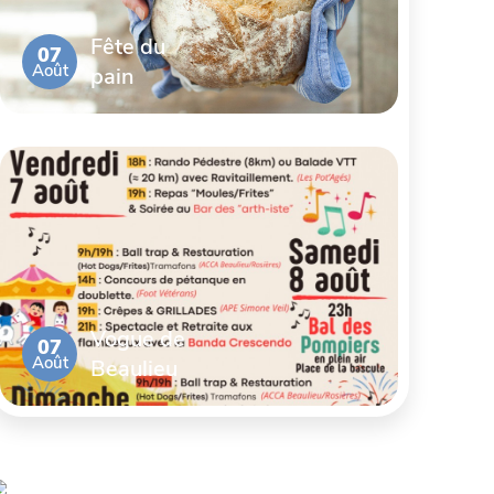
Fête du
07
Août
pain
Vogue de
07
Août
Beaulieu