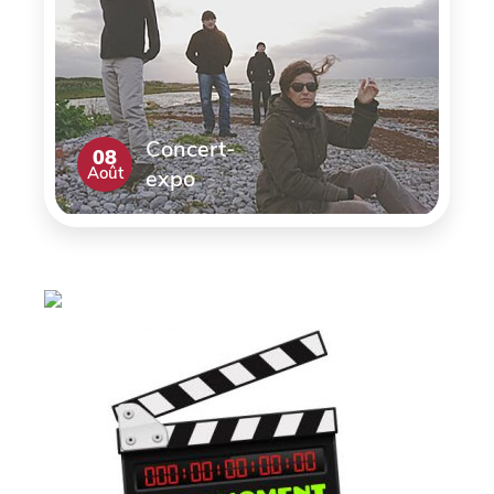
Concert-
08
Août
expo