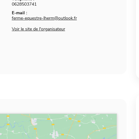
0628503741
E-mail :
ferme-equestre-lherm@outlook.fr
Voir le site de l'organisateur