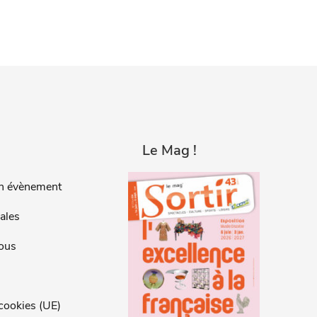
Le Mag !
n évènement
ales
ous
 cookies (UE)