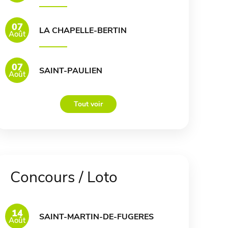
07
LA CHAPELLE-BERTIN
Août
07
SAINT-PAULIEN
Août
Tout voir
Concours / Loto
14
SAINT-MARTIN-DE-FUGERES
Août