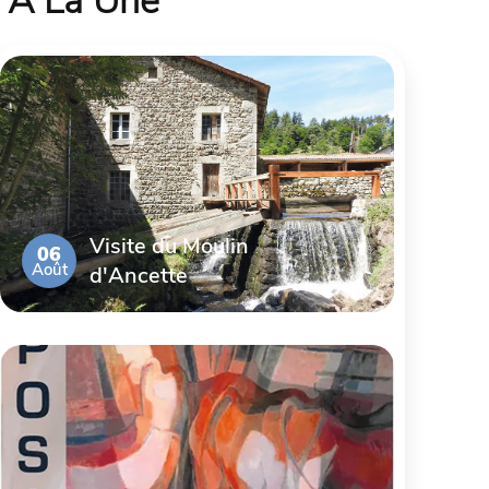
À La Une
Visite du Moulin
06
Août
d'Ancette