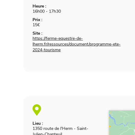
Heure :
16h00 - 17h30
Prix :
15€
Site :
https://ferme-equestre-de-
lherm.fr/ressources/document/programme-ete-
2024-tourisme
Lieu :
1350 route de l'Herm
-
Saint-
Julien-Chapteuil