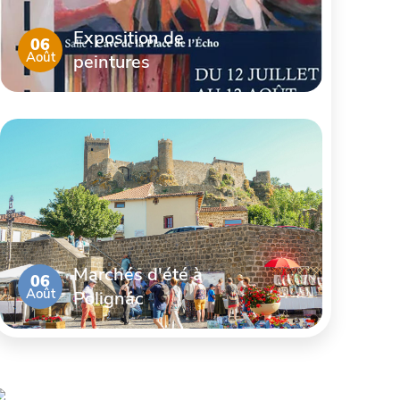
Exposition de
06
Août
peintures
Marchés d'été à
06
Août
Polignac