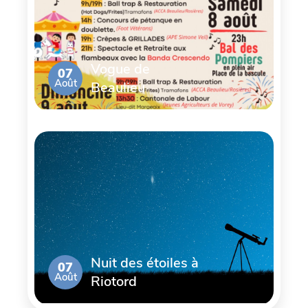
Vogue de
07
Août
Beaulieu
Nuit des étoiles à
07
Août
Riotord