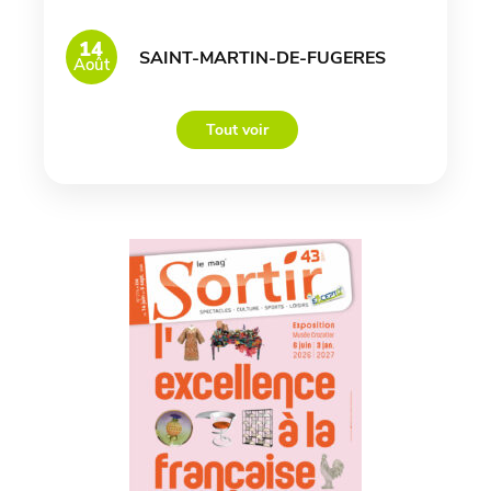
14
SAINT-MARTIN-DE-FUGERES
Août
Tout voir