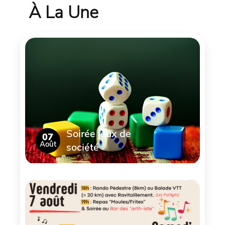
À La Une
Soirée jeux de
07
Août
société