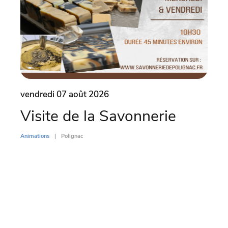
vendredi 07 août 2026
vend
Visite de la Savonnerie
Le 
(4
Animations
Polignac
Animati