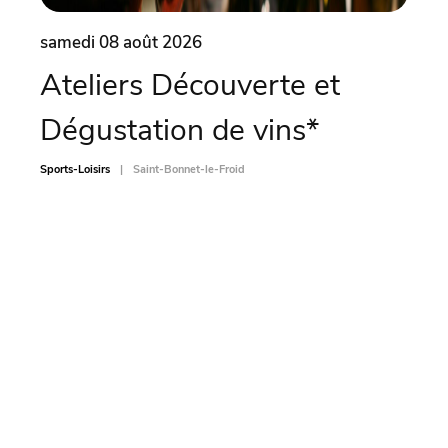
samedi 08 août 2026
same
Ateliers Découverte et
Soi
Dégustation de vins*
Sports-L
Sports-Loisirs
Saint-Bonnet-le-Froid