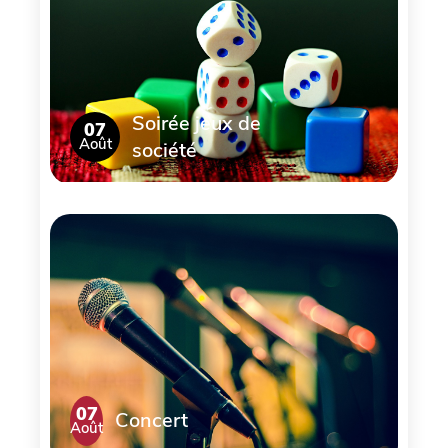
Soirée jeux de
07
Août
société
07
Concert
Août