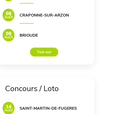
08
CRAPONNE-SUR-ARZON
Août
08
BRIOUDE
Août
Tout voir
Concours / Loto
14
SAINT-MARTIN-DE-FUGERES
Août