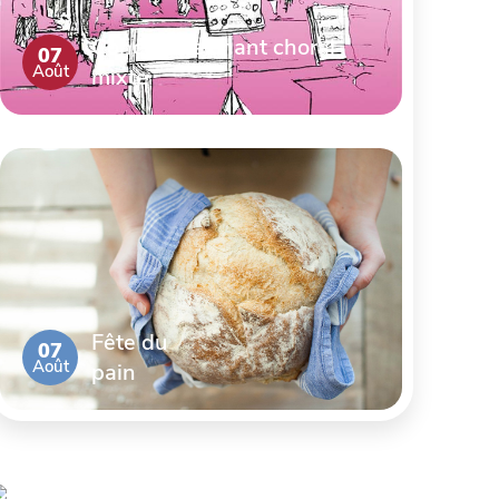
Concert de chant choral
07
Août
mixte
Fête du
07
Août
pain