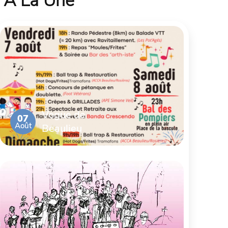
À La Une
Vogue de
07
Août
Beaulieu