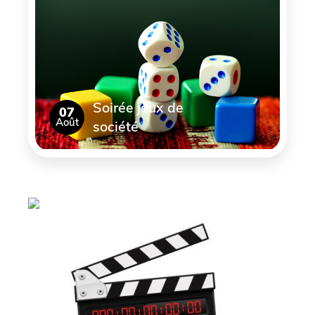
Soirée jeux de
07
Août
société