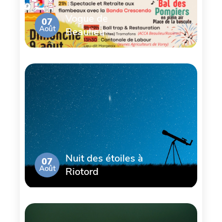
Vogue de
07
Août
Beaulieu
Nuit des étoiles à
07
Août
Riotord