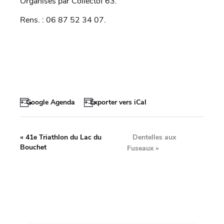
Organisés par Collectof 63.
Rens. : 06 87 52 34 07.
+ Google Agenda
+ Exporter vers iCal
Dentelles aux
«
41e Triathlon du Lac du
Bouchet
Fuseaux
»