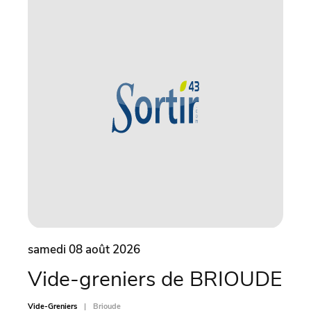
samedi 08 août 2026
same
Vide-greniers de BRIOUDE
Ve
de
Vide-Greniers
Brioude