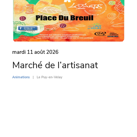
mardi 11 août 2026
mard
Marché de l’artisanat
Par
l’
Animations
Le Puy-en-Velay
Di
Animati