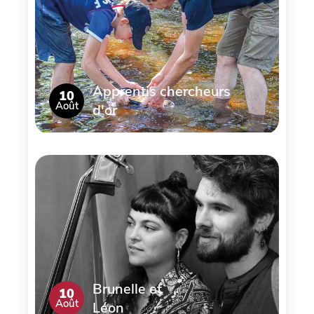
Apprentis chercheurs
10
Août
d'or
Brunelle et
10
Août
Léon