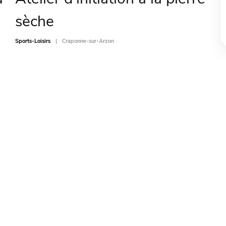
sèche
Sports-Loisirs
Craponne-sur-Arzon