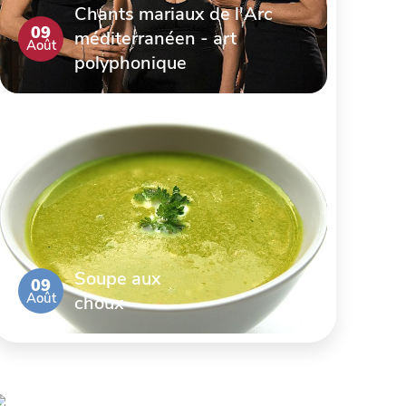
Chants mariaux de l'Arc
09
méditerranéen - art
Août
polyphonique
Soupe aux
09
Août
choux