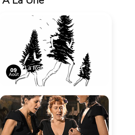
À La Une
La Ronde de
09
Août
Chassignoles