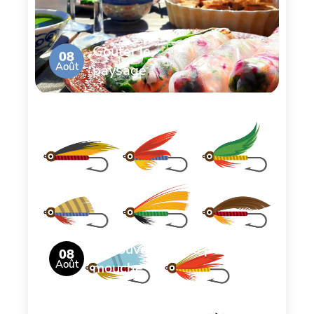
Goûter le
08
Août
paysage
Découverte de la pêche à la
08
Août
mouche