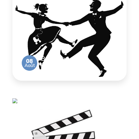
Bal de la
08
Août
Brocante