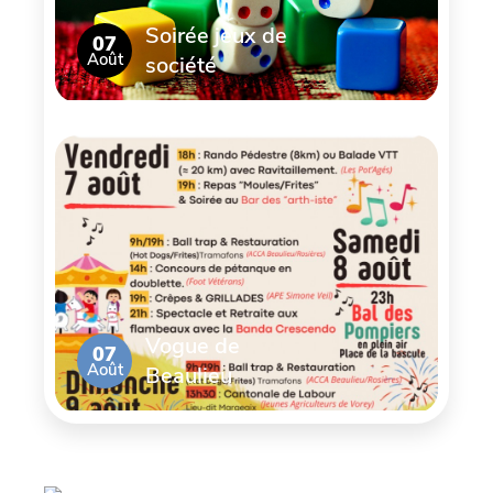
Soirée jeux de
07
Août
société
Vogue de
07
Août
Beaulieu