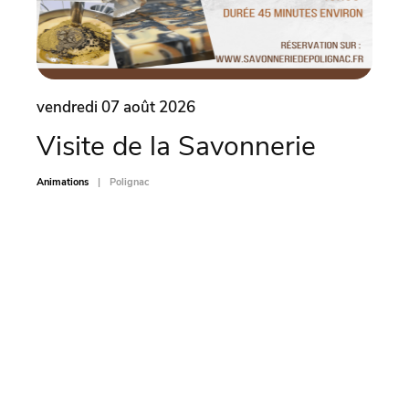
vendredi 07 août 2026
vend
Visite de la Savonnerie
Le 
(4
Animations
Polignac
Animati