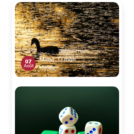
Miroir, Ô mon
07
Août
miroir