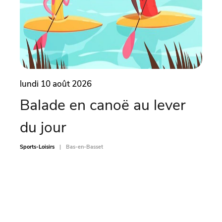
lundi 10 août 2026
lund
Balade en canoë au lever
Ate
du jour
pi
Sports-Loisirs
Bas-en-Basset
Sports-L