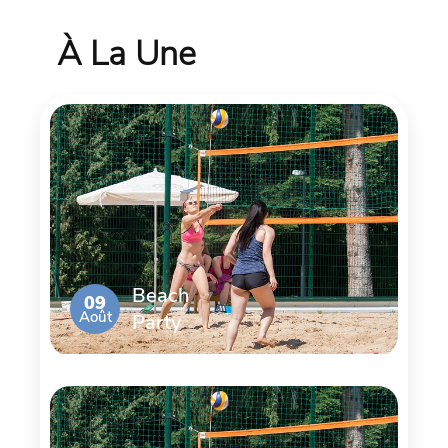
À La Une
Beach
09
Août
Party