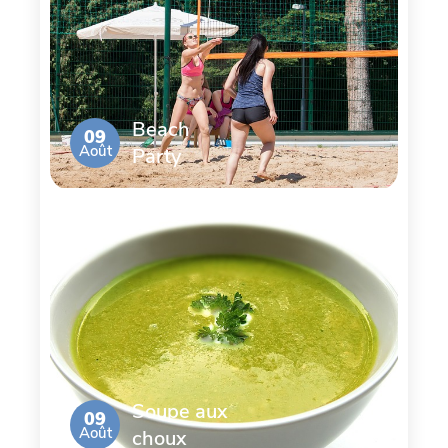
Beach
09
Août
Party
Soupe aux
09
Août
choux