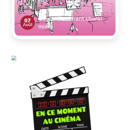
Concert de chant choral
07
Août
mixte