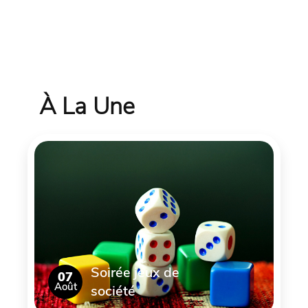
À La Une
Soirée jeux de
07
Août
société