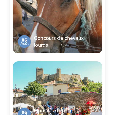
Concours de chevaux
06
Août
lourds
Marchés d'été à
06