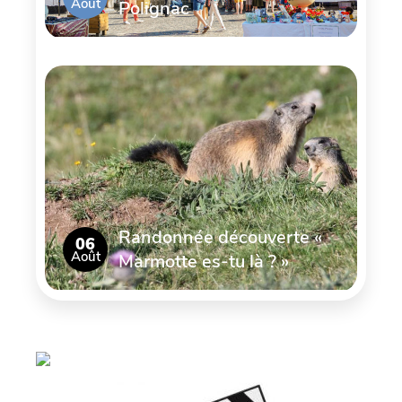
Août
Polignac
Randonnée découverte «
06
Août
Marmotte es-tu là ? »