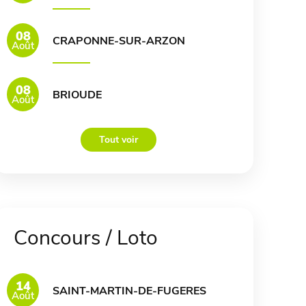
08
CRAPONNE-SUR-ARZON
Août
08
BRIOUDE
Août
Tout voir
Concours / Loto
14
SAINT-MARTIN-DE-FUGERES
Août