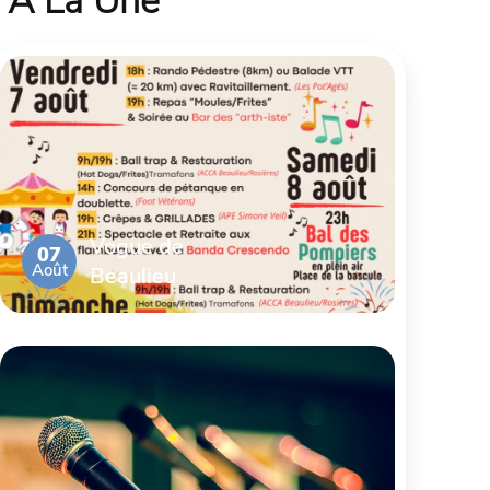
À La Une
Vogue de
07
Août
Beaulieu