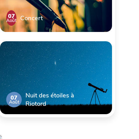
07
Concert
Août
Nuit des étoiles à
07
Août
Riotord