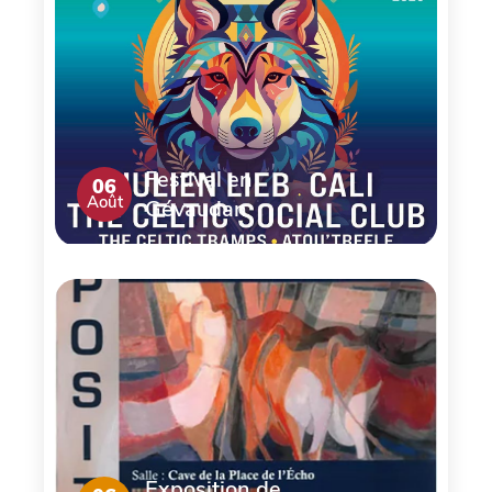
Festival en
06
Août
Gévaudan
Exposition de