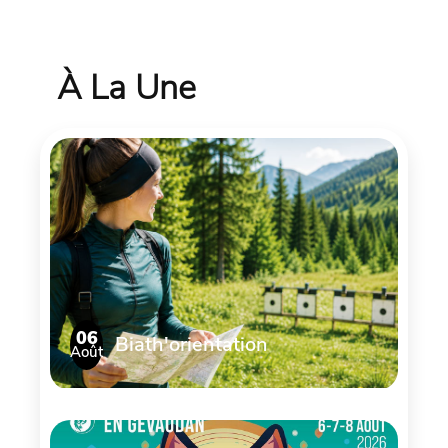
À La Une
06
Biath'orientation
Août