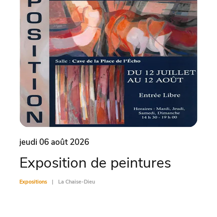
jeudi 06 août 2026
vend
Exposition de peintures
Vis
Expositions
La Chaise-Dieu
Exposit