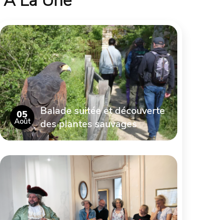
À La Une
Balade suitée et découverte
05
Août
des plantes sauvages