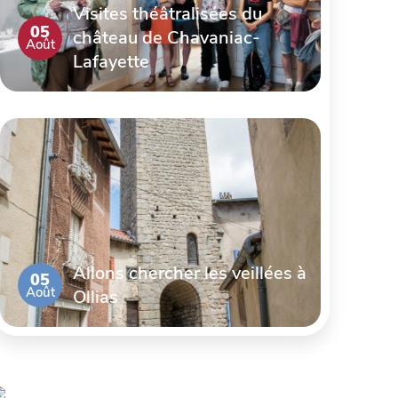
Visites théâtralisées du
05
château de Chavaniac-
Août
Lafayette
Allons chercher les veillées à
05
Août
Ollias