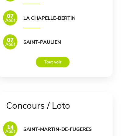
07
LA CHAPELLE-BERTIN
Août
07
SAINT-PAULIEN
Août
Tout voir
Concours / Loto
14
SAINT-MARTIN-DE-FUGERES
Août