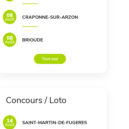
08
CRAPONNE-SUR-ARZON
Août
08
BRIOUDE
Août
Tout voir
Concours / Loto
14
SAINT-MARTIN-DE-FUGERES
Août