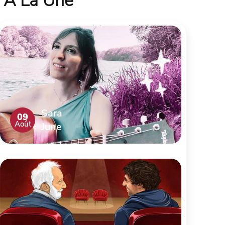
À La Une
Sara
09
Août
June