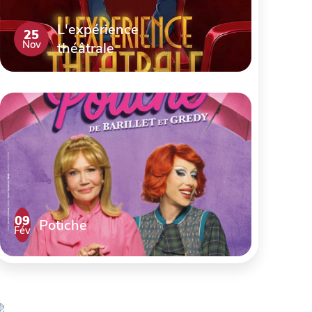
L'expérience
25
Nov
théâtrale
09
Potiche
Fév