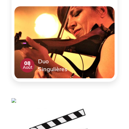
Duo
08
Août
Singulières