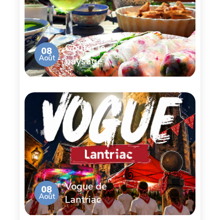
Goûter le
08
Août
paysage
Vogue de
08
Août
Lantriac