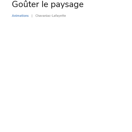
Goûter le paysage
Par
l’
Animations
Chavaniac-Lafayette
Di
Animati