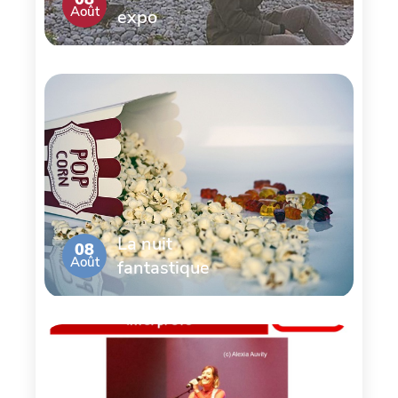
Août
expo
La nuit
08
Août
fantastique