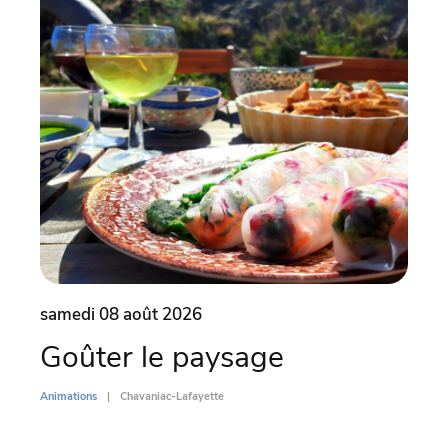
samedi 08 août 2026
dima
Goûter le paysage
Par
l’
Animations
Chavaniac-Lafayette
Di