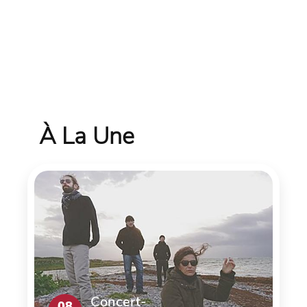
À La Une
Concert-
08