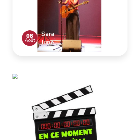
Sara
08
Août
June