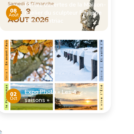
Portes ouvertes de la Maison-
08
Atelier du sculpteur Philippe
Août
Buil à Lantriac
Expo Photo « Les 4
02
Oct
saisons »