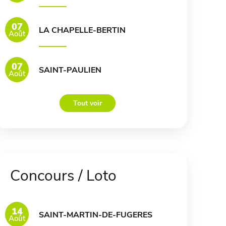
07
LA CHAPELLE-BERTIN
Août
07
SAINT-PAULIEN
Août
Tout voir
Concours / Loto
14
SAINT-MARTIN-DE-FUGERES
Août