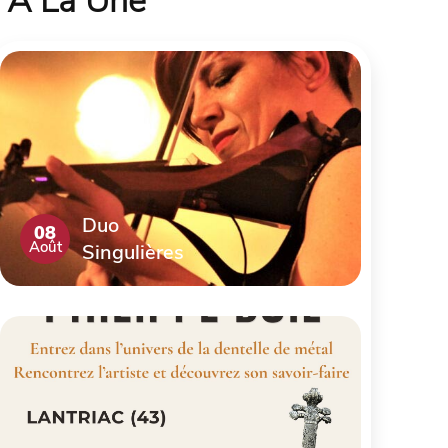
À La Une
Duo
08
Août
Singulières