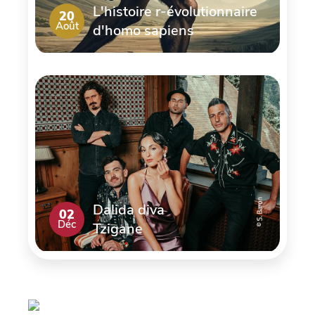
L'histoire r-évolutionnaire
20
Août
d'homo sapiens
Dalida diva
02
Déc
Tzigane