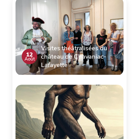
Visites théâtralisées du
12
château de Chavaniac-
Août
Lafayette