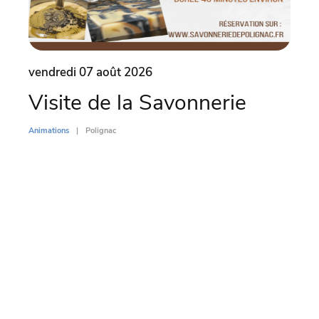
vendredi 07 août 2026
vend
Visite de la Savonnerie
Le 
(4
Animations
Polignac
Animati