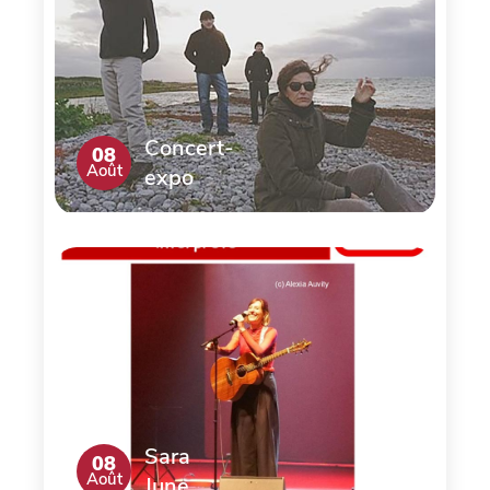
Concert-
08
Août
expo
Sara
08
Août
June