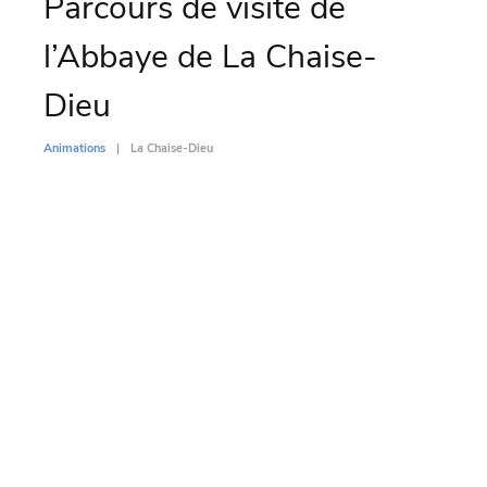
Parcours de visite de
Ma
l’Abbaye de La Chaise-
Co
Dieu
Animati
Animations
La Chaise-Dieu