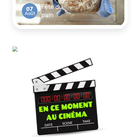
Fête du
07
Août
pain