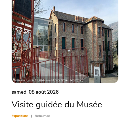
samedi 08 août 2026
same
Visite guidée du Musée
Vis
Expositions
Retournac
Exposit