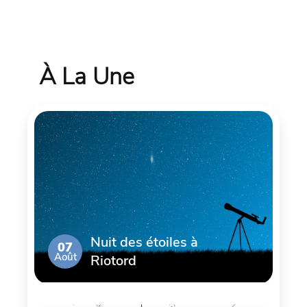
À La Une
Nuit des étoiles à
07
Août
Riotord