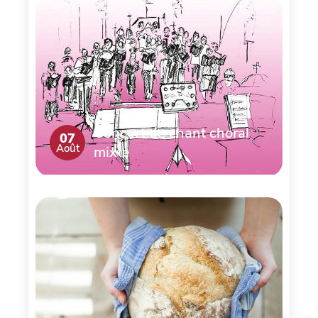
Concert de chant choral
07
Août
mixte