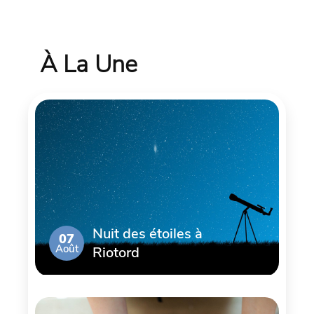
À La Une
Nuit des étoiles à
07
Août
Riotord