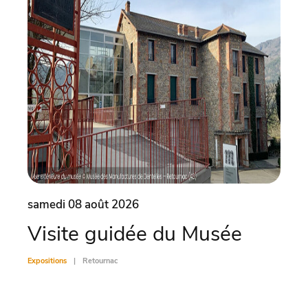
samedi 08 août 2026
same
Visite guidée du Musée
Vis
Expositions
Retournac
Exposit