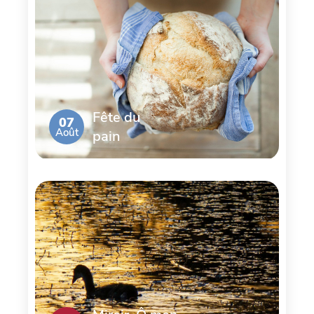
Fête du
07
Août
pain