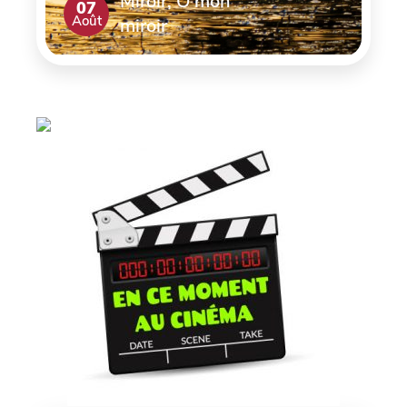
Miroir, Ô mon
07
Août
miroir