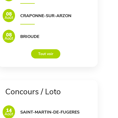
08
CRAPONNE-SUR-ARZON
Août
08
BRIOUDE
Août
Tout voir
Concours / Loto
14
SAINT-MARTIN-DE-FUGERES
Août