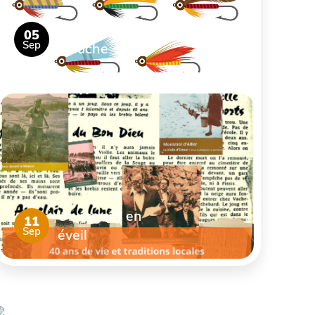
Découverte de la pêche à la
05
Sep
mouche
Un regard en
11
Sep
éveil