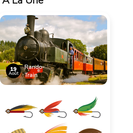
À La Une
Rando-
19
Août
Train