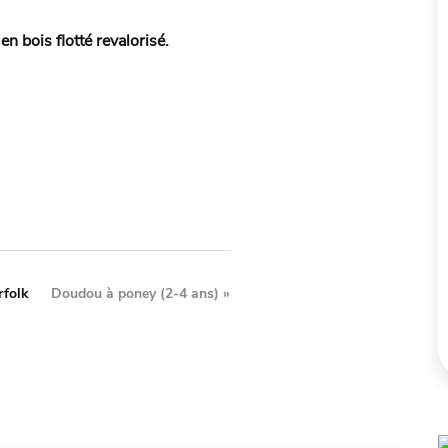
n bois flotté revalorisé.
rfolk
Doudou à poney (2-4 ans)
»