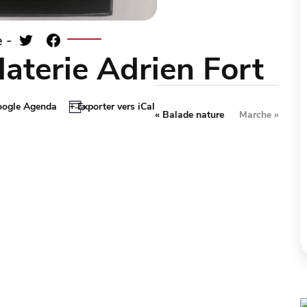
 -
laterie Adrien Fort
oogle Agenda
+ Exporter vers iCal
«
Balade nature
Marche
»