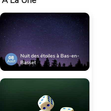
À La Une
Nuit des étoiles à Bas-en-
08
Août
Basset