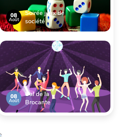
Soirée jeux de
08
Août
société
Bal de la
08
Août
Brocante