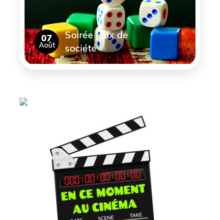
Soirée jeux de
07
Août
société