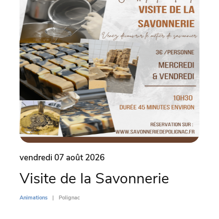
vendredi 07 août 2026
vend
Visite de la Savonnerie
Le 
(4
Animations
Polignac