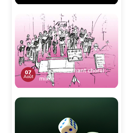
Concert de chant choral
07
Août
mixte