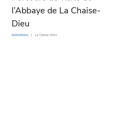
l’Abbaye de La Chaise-
d’
Dieu
To
Animations
La Chaise-Dieu
Animati