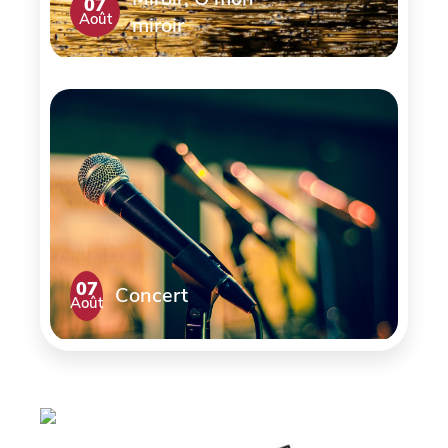
07
Août
miroir
07
Concert
Août