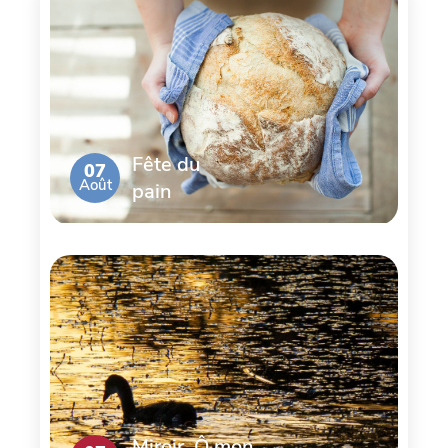
Fête du
07
Août
pain
Miroir, Ô mon