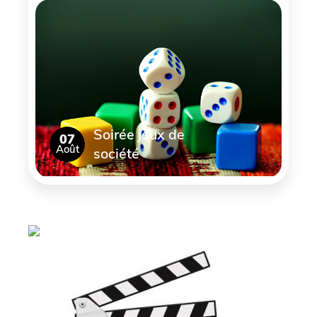
Soirée jeux de
07
Août
société