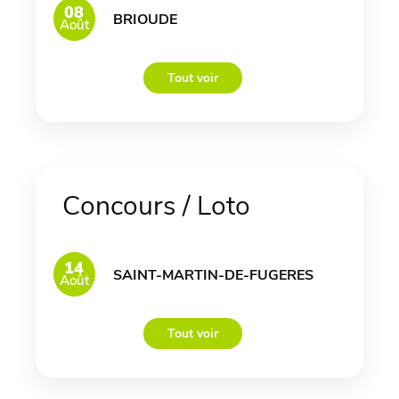
08
BRIOUDE
Août
Tout voir
Concours / Loto
14
SAINT-MARTIN-DE-FUGERES
Août
Tout voir