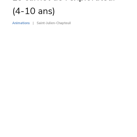
(4-10 ans)
(4
Animations
Saint-Julien-Chapteuil
Animati