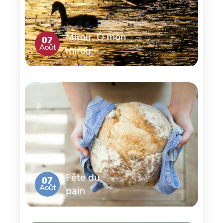
Miroir, Ô mon
07
Août
miroir
Fête du
07
Août
pain