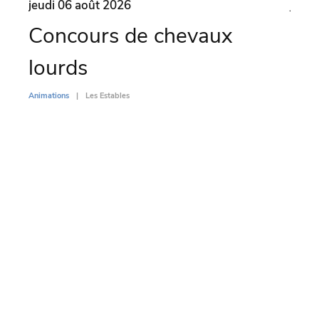
jeudi 06 août 2026
jeudi
Concours de chevaux
Ate
lourds
ven
Animations
Les Estables
Animati