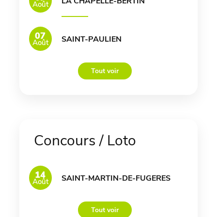
LA CHAPELLE-BERTIN
Août
07
SAINT-PAULIEN
Août
Tout voir
Concours / Loto
14
SAINT-MARTIN-DE-FUGERES
Août
Tout voir