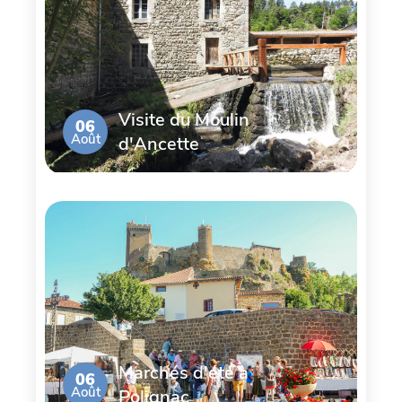
Visite du Moulin
06
Août
d'Ancette
Marchés d'été à
06
Août
Polignac