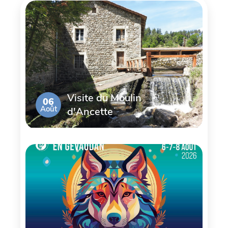
Visite du Moulin
06
Août
d'Ancette