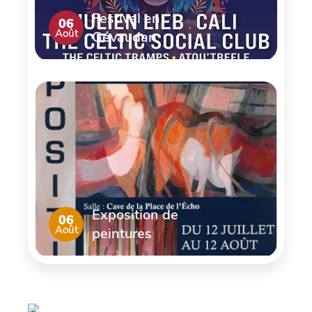
Festival en
06
Août
Gévaudan
Exposition de
06
Août
peintures