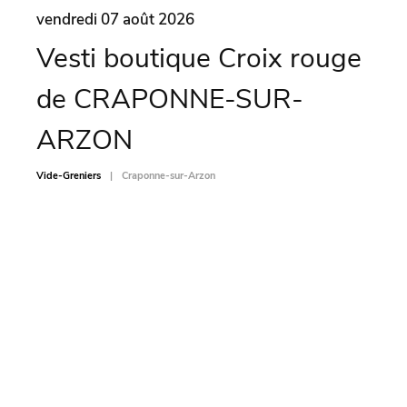
vendredi 07 août 2026
vend
Vesti boutique Croix rouge
Vi
de CRAPONNE-SUR-
CH
ARZON
Vide-Gr
Vide-Greniers
Craponne-sur-Arzon