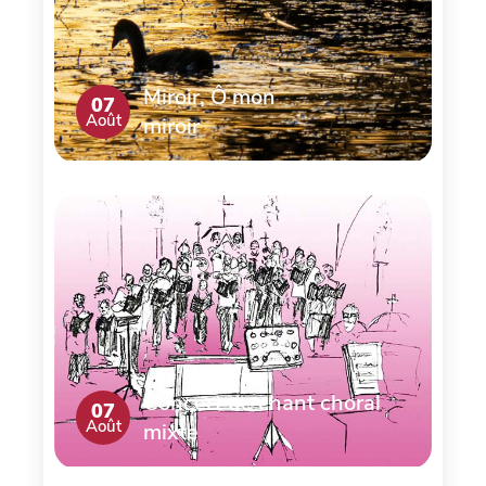
Miroir, Ô mon
07
Août
miroir
Concert de chant choral
07
Août
mixte