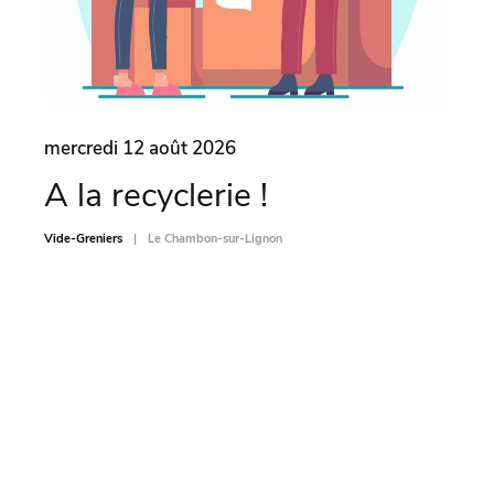
mercredi 12 août 2026
merc
A la recyclerie !
Vi
MO
Vide-Greniers
Le Chambon-sur-Lignon
Vide-Gr