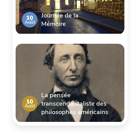
Journée de la
10
Août
Mémoire
La pensée
10
transcendantaliste des
Août
philosophes américains