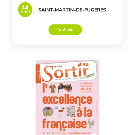
14
SAINT-MARTIN-DE-FUGERES
Août
Tout voir