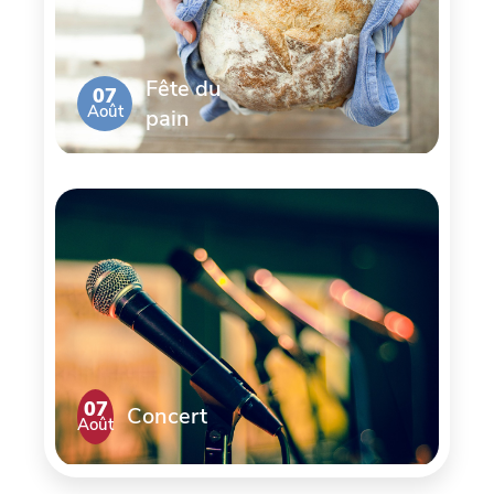
Fête du
07
Août
pain
07
Concert
Août