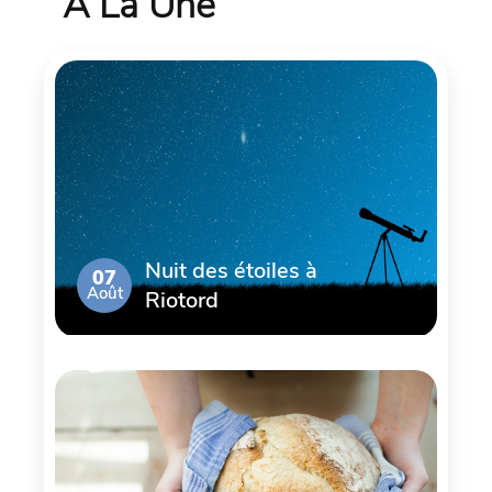
À La Une
Nuit des étoiles à
07
Août
Riotord