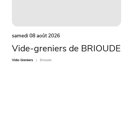
samedi 08 août 2026
same
Vide-greniers de BRIOUDE
Ve
de
Vide-Greniers
Brioude
A
Vide-Gr