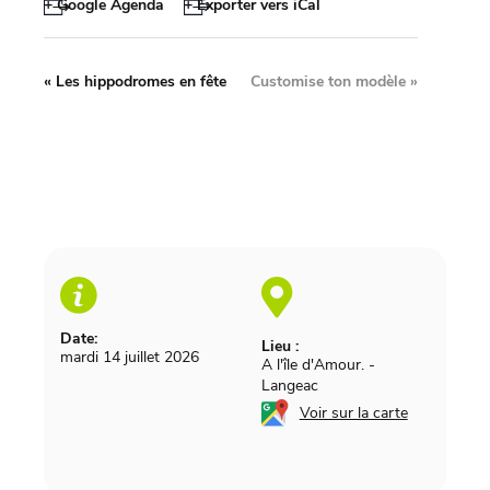
+ Google Agenda
+ Exporter vers iCal
«
Les hippodromes en fête
Customise ton modèle
»
Date:
Lieu :
mardi 14 juillet 2026
A l'île d'Amour.
-
Langeac
Voir sur la carte