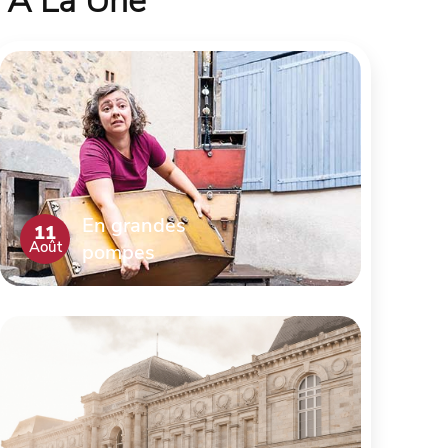
À La Une
En grandes
11
Août
pompes