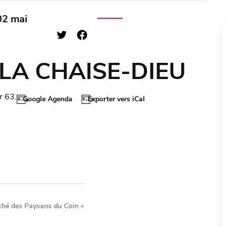
02 mai
e LA CHAISE-DIEU
r 63.
+ Google Agenda
+ Exporter vers iCal
hé des Paysans du Coin
»