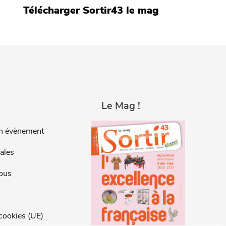
Télécharger Sortir43 le mag
Le Mag !
n évènement
ales
ous
 cookies (UE)