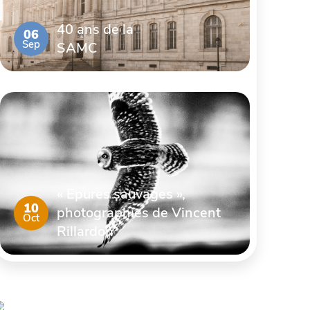
40 ans de la
06
Sep
SAMC
« Epures sauvages »,
10
photographies de Vincent
Oct
Rillardon