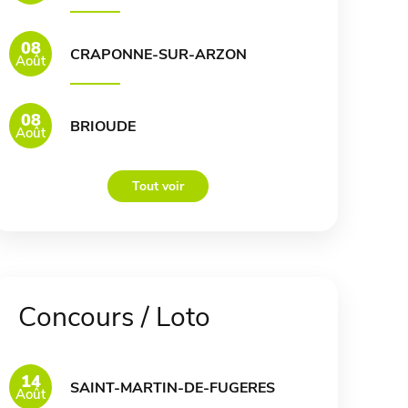
08
CRAPONNE-SUR-ARZON
Août
08
BRIOUDE
Août
Tout voir
Concours / Loto
14
SAINT-MARTIN-DE-FUGERES
Août