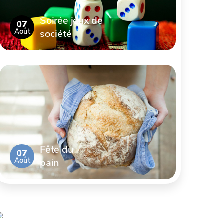
Soirée jeux de
07
Août
société
Fête du
07
Août
pain