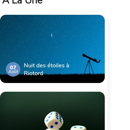
À La Une
Nuit des étoiles à
07
Août
Riotord