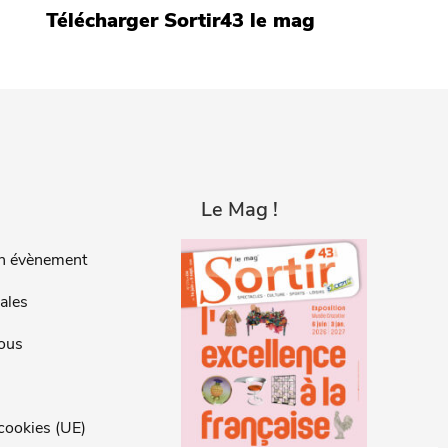
Télécharger Sortir43 le mag
Le Mag !
n évènement
ales
ous
 cookies (UE)