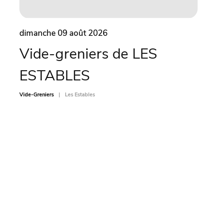
dimanche 09 août 2026
dima
Vide-greniers de LES
Vi
ESTABLES
SA
Vide-Greniers
Les Estables
Vide-Gr