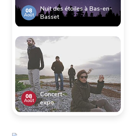
Nuit des étoiles à Bas-en-
08
Août
Basset
Concert-
08
Août
expo