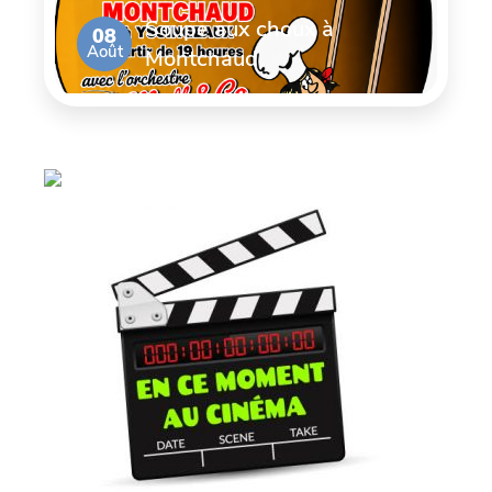
Soupe aux choux à
08
Août
Montchaud