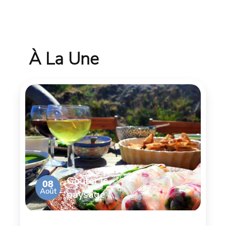
À La Une
Goûter le
08
Août
paysage