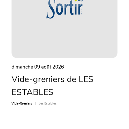
dimanche 09 août 2026
dima
Vide-greniers de LES
Vi
ESTABLES
SA
Vide-Greniers
Les Estables
Vide-Gr