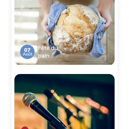
Fête du
07
Août
pain