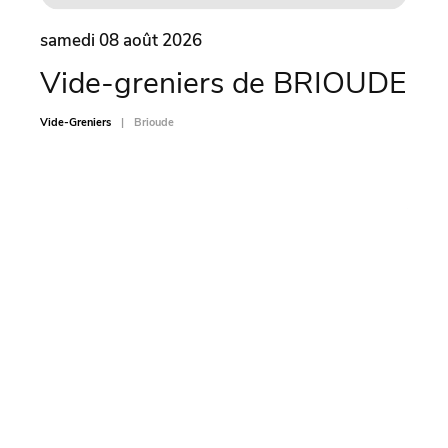
samedi 08 août 2026
same
Vide-greniers de BRIOUDE
Ve
de
Vide-Greniers
Brioude
A
Vide-Gr