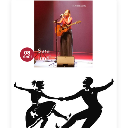
Sara
08
Août
June