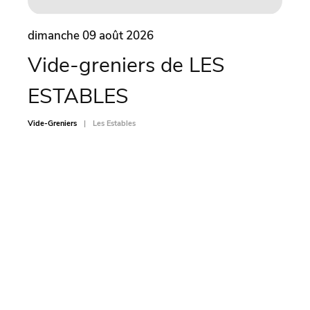
dimanche 09 août 2026
dima
Vide-greniers de LES
Vi
ESTABLES
SA
Vide-Greniers
Les Estables
Vide-Gr