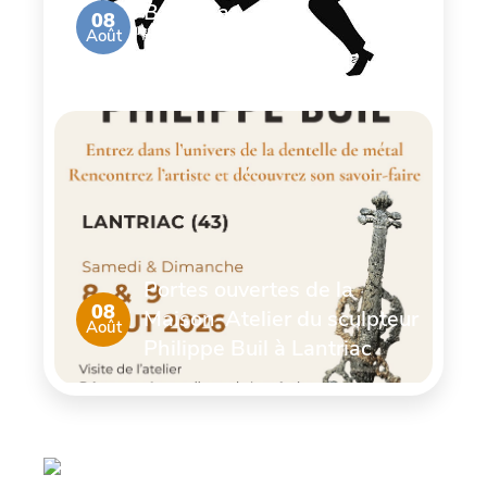
Bal de la
08
Août
Brocante
Portes ouvertes de la
08
Maison-Atelier du sculpteur
Août
Philippe Buil à Lantriac