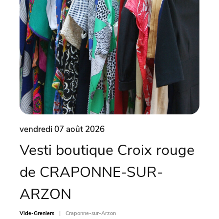
vendredi 07 août 2026
vend
Vesti boutique Croix rouge
Vi
de CRAPONNE-SUR-
CH
ARZON
Vide-Gr
Vide-Greniers
Craponne-sur-Arzon