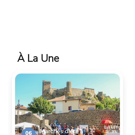
À La Une
Marchés d'été à
06