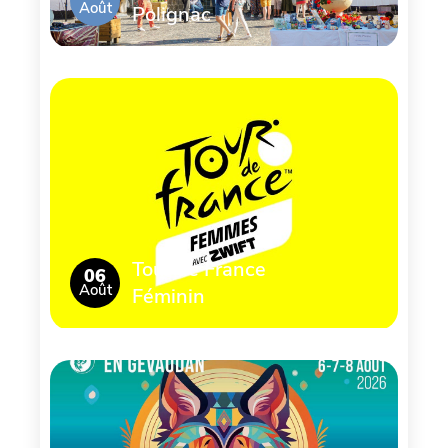
Août
Polignac
Tour de France
06
Août
Féminin