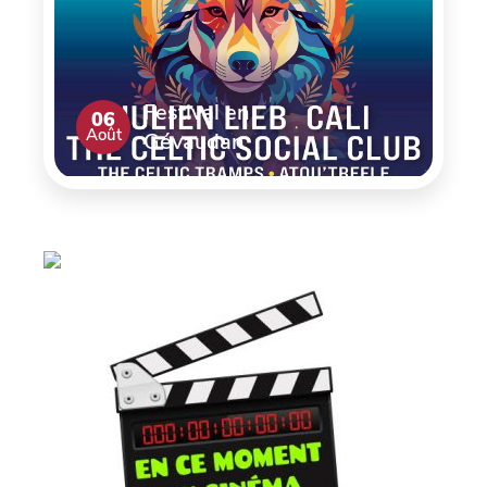
Festival en
06
Août
Gévaudan