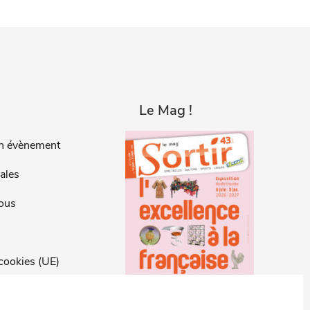
Le Mag !
n évènement
ales
ous
 cookies (UE)
 cookies