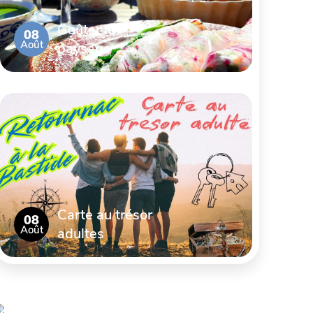
Goûter le
08
Août
paysage
Carte au trésor
08
Août
adultes