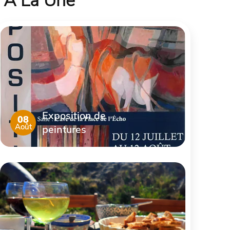
À La Une
Exposition de
08
Août
peintures