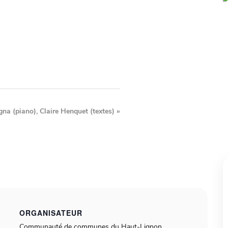
na (piano), Claire Henquet (textes)
»
ORGANISATEUR
Communauté de communes du Haut-Lignon