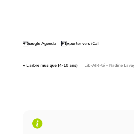
+ Google Agenda
+ Exporter vers iCal
«
L’arbre musique (4-10 ans)
Lib-AIR-té – Nadine Lavag