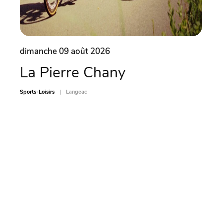
dimanche 09 août 2026
dima
La Pierre Chany
Ate
car
Sports-Loisirs
Langeac
Sports-L