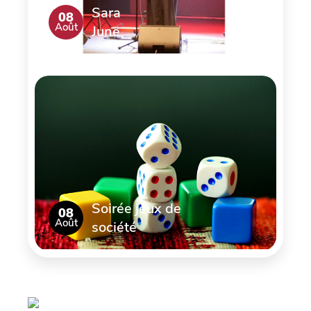
Sara
08
Août
June
Soirée jeux de
08
Août
société